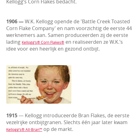
Kellogg’s Corn Flakes bedacht.
1906 —
W.K. Kellogg opende de 'Battle Creek Toasted
Corn Flake Company' en nam voorzichtig de eerste 44
werknemers aan. Samen produceerden zij de eerste
lading
en realiseerden ze W.K.’s
Kellogg’s® Corn Flakes®
idee voor een heerlijk en gezond ontbijt.
1915
— Kellogg introduceerde Bran Flakes, de eerste
vezelrijke ontbijtgranen. Slechts één jaar later kwam
op de markt.
Kellogg’s® All-Bran™