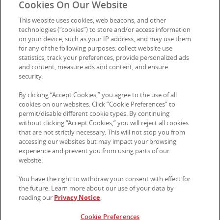
Cookies On Our Website
Ethics Line
This website uses cookies, web beacons, and other
technologies (“cookies”) to store and/or access information
on your device, such as your IP address, and may use them
for any of the following purposes: collect website use
Contact?
statistics, track your preferences, provide personalized ads
and content, measure ads and content, and ensure
security.
© 2026 Kellanova.Alle rechten voorbehouden.
By clicking “Accept Cookies,” you agree to the use of all
cookies on our websites. Click “Cookie Preferences” to
permit/disable different cookie types. By continuing
without clicking “Accept Cookies,” you will reject all cookies
that are not strictly necessary. This will not stop you from
accessing our websites but may impact your browsing
experience and prevent you from using parts of our
website.
You have the right to withdraw your consent with effect for
the future. Learn more about our use of your data by
reading our
Privacy Notice
.
Cookie Preferences