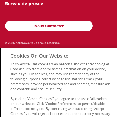
Bureau de presse
Nous Contacter
© 2026 Kellanova. Tous droits réservés.
Cookies On Our Website
This website uses cookies, web beacons, and other technologies
(“cookies”) to store and/or access information on your device,
such as your IP address, and may use them for any of the
following purposes: collect website use statistics, track your
preferences, provide personalized ads and content, measure ads
and content, and ensure security.
By clicking “Accept Cookies,” you agree to the use of all cookies
on our websites. Click “Cookie Preferences” to permit/disable
different cookie types. By continuing without clicking “Accept
Cookies,” you will reject all cookies that are not strictly necessary.